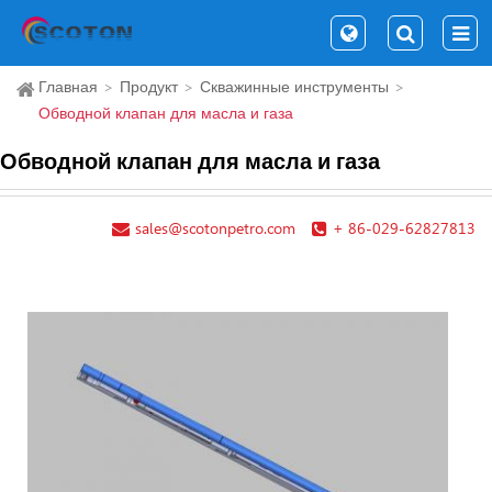
Главная
Продукт
Скважинные инструменты
Обводной клапан для масла и газа
Обводной клапан для масла и газа
sales@scotonpetro.com
+ 86-029-62827813
Мн