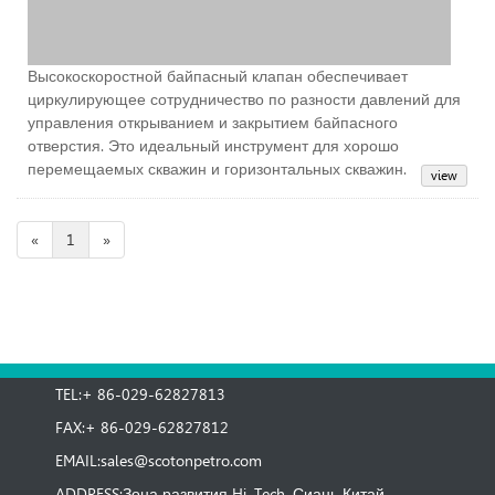
Высокоскоростной байпасный клапан обеспечивает
циркулирующее сотрудничество по разности давлений для
управления открыванием и закрытием байпасного
отверстия. Это идеальный инструмент для хорошо
перемещаемых скважин и горизонтальных скважин.
«
1
»
TEL:+ 86-029-62827813
FAX:+ 86-029-62827812
EMAIL:
sales@scotonpetro.com
ADDRESS:Зона развития Hi-Tech, Сиань Китай